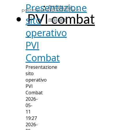
Presentazione
Prenota una
postmaster@pvicombat.it
PVI combat
sito
missione
operativo
TORNA A HOME
PVI
Combat
Presentazione
sito
operativo
PVI
Combat
2026-
05-
11
19:27
2026-